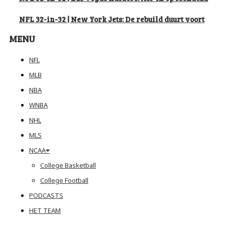
NFL 32-in-32 | New York Jets: De rebuild duurt voort
MENU
NFL
MLB
NBA
WNBA
NHL
MLS
NCAA
College Basketball
College Football
PODCASTS
HET TEAM