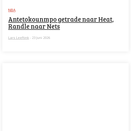
NBA
Antetokounmpo getrade naar Heat,
Randle naar Nets
Lars Leeftink
-
23 Juni 2026