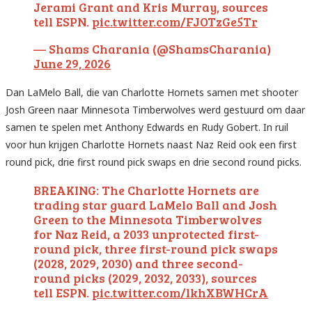
Jerami Grant and Kris Murray, sources
tell ESPN.
pic.twitter.com/FJOTzGe5Tr
— Shams Charania (@ShamsCharania)
June 29, 2026
Dan LaMelo Ball, die van Charlotte Hornets samen met shooter
Josh Green naar Minnesota Timberwolves werd gestuurd om daar
samen te spelen met Anthony Edwards en Rudy Gobert. In ruil
voor hun krijgen Charlotte Hornets naast Naz Reid ook een first
round pick, drie first round pick swaps en drie second round picks.
BREAKING: The Charlotte Hornets are
trading star guard LaMelo Ball and Josh
Green to the Minnesota Timberwolves
for Naz Reid, a 2033 unprotected first-
round pick, three first-round pick swaps
(2028, 2029, 2030) and three second-
round picks (2029, 2032, 2033), sources
tell ESPN.
pic.twitter.com/lkhXBWHCrA