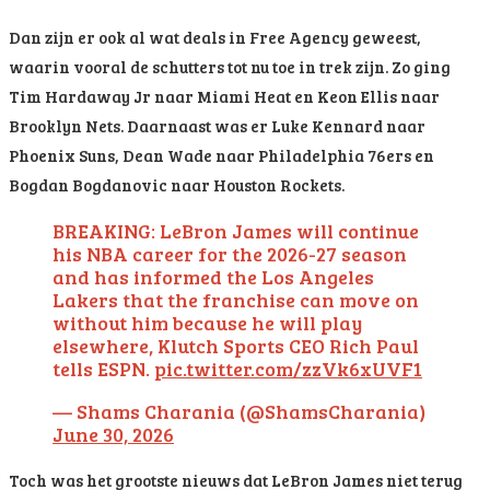
Dan zijn er ook al wat deals in Free Agency geweest,
waarin vooral de schutters tot nu toe in trek zijn. Zo ging
Tim Hardaway Jr naar Miami Heat en Keon Ellis naar
Brooklyn Nets. Daarnaast was er Luke Kennard naar
Phoenix Suns, Dean Wade naar Philadelphia 76ers en
Bogdan Bogdanovic naar Houston Rockets.
BREAKING: LeBron James will continue
his NBA career for the 2026-27 season
and has informed the Los Angeles
Lakers that the franchise can move on
without him because he will play
elsewhere, Klutch Sports CEO Rich Paul
tells ESPN.
pic.twitter.com/zzVk6xUVF1
— Shams Charania (@ShamsCharania)
June 30, 2026
Toch was het grootste nieuws dat LeBron James niet terug