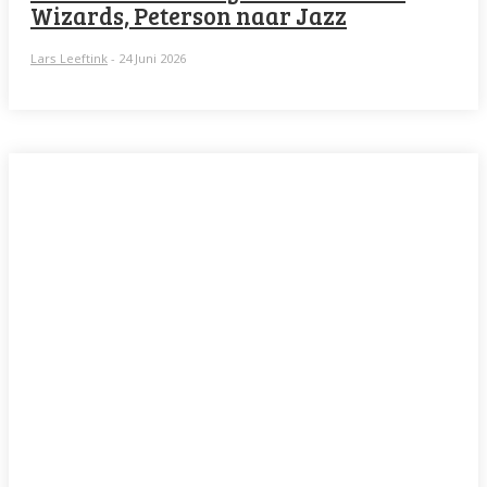
Wizards, Peterson naar Jazz
Lars Leeftink
-
24 Juni 2026