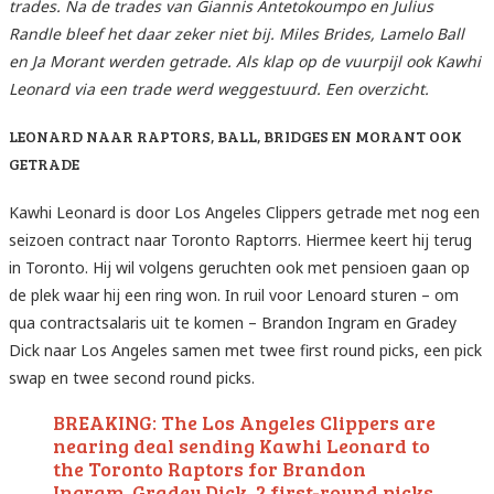
trades. Na de trades van Giannis Antetokoumpo en Julius
Randle bleef het daar zeker niet bij. Miles Brides, Lamelo Ball
en Ja Morant werden getrade. Als klap op de vuurpijl ook Kawhi
Leonard via een trade werd weggestuurd. Een overzicht.
LEONARD NAAR RAPTORS, BALL, BRIDGES EN MORANT OOK
GETRADE
Kawhi Leonard is door Los Angeles Clippers getrade met nog een
seizoen contract naar Toronto Raptorrs. Hiermee keert hij terug
in Toronto. Hij wil volgens geruchten ook met pensioen gaan op
de plek waar hij een ring won. In ruil voor Lenoard sturen – om
qua contractsalaris uit te komen – Brandon Ingram en Gradey
Dick naar Los Angeles samen met twee first round picks, een pick
swap en twee second round picks.
BREAKING: The Los Angeles Clippers are
nearing deal sending Kawhi Leonard to
the Toronto Raptors for Brandon
Ingram, Gradey Dick, 2 first-round picks,