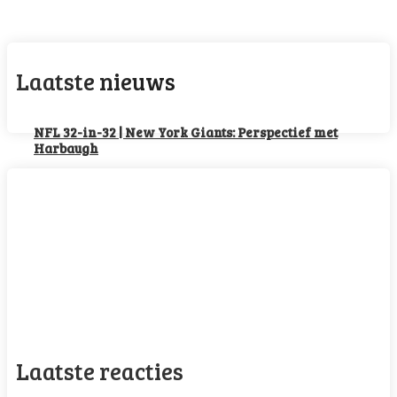
Laatste nieuws
NFL 32-in-32 | New York Giants: Perspectief met
Harbaugh
NFL 32-in-32 | Las Vegas Raiders: All-in op Mendoza
NFL 32-in-32 | New York Jets: De rebuild duurt voort
MLB Watch: Rafaela sloopt Dodgers, terugblik trade
deadline
NFL 32-in-32 | Tennessee Titans: Saleh’s tweede kans
Laatste reacties