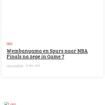
NBA
Wembanyama en Spurs naar NBA
Finals na zege in Game 7
Lars Leeftink
-
31 Mei 2026