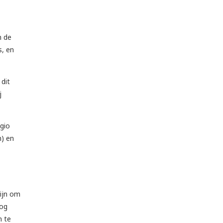
n de
s, en
 dit
j
gio
n) en
zijn om
nog
n te