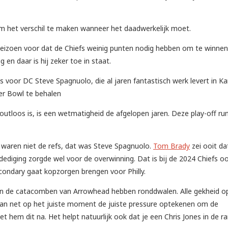
 het verschil te maken wanneer het daadwerkelijk moet.
seizoen voor dat de Chiefs weinig punten nodig hebben om te winnen
 en daar is hij zeker toe in staat.
es voor DC Steve Spagnuolo, die al jaren fantastisch werk levert in K
per Bowl te behalen
utloos is, is een wetmatigheid de afgelopen jaren. Deze play-off run
 waren niet de refs, dat was Steve Spagnuolo.
Tom Brady
zei ooit da
dediging zorgde wel voor de overwinning. Dat is bij de 2024 Chiefs o
econdary gaat kopzorgen brengen voor Philly.
in de catacomben van Arrowhead hebben ronddwalen. Alle gekheid o
o kan net op het juiste moment de juiste pressure optekenen om de
 hem dit na. Het helpt natuurlijk ook dat je een Chris Jones in de r