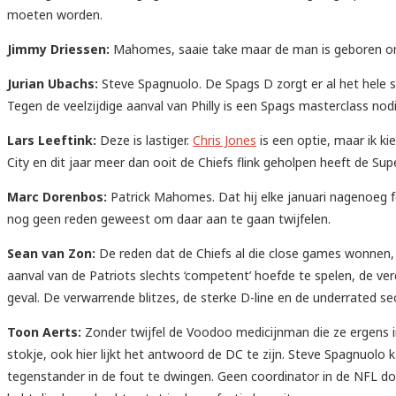
moeten worden.
Jimmy Driessen:
Mahomes, saaie take maar de man is geboren om
Jurian Ubachs:
Steve Spagnuolo. De Spags D zorgt er al het hele 
Tegen de veelzijdige aanval van Philly is een Spags masterclass nodig
Lars Leeftink:
Deze is lastiger.
Chris Jones
is een optie, maar ik ki
City en dit jaar meer dan ooit de Chiefs flink geholpen heeft de Su
Marc Dorenbos:
Patrick Mahomes. Dat hij elke januari nagenoeg fo
nog geen reden geweest om daar aan te gaan twijfelen.
Sean van Zon:
De reden dat de Chiefs al die close games wonnen,
aanval van de Patriots slechts ‘competent’ hoefde te spelen, de ver
geval. De verwarrende blitzes, de sterke D-line en de underrated s
Toon Aerts:
Zonder twijfel de Voodoo medicijnman die ze ergens 
stokje, ook hier lijkt het antwoord de DC te zijn. Steve Spagnuol
tegenstander in de fout te dwingen. Geen coordinator in de NFL doet