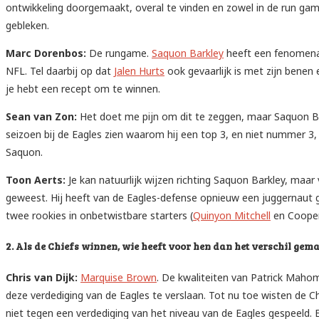
ontwikkeling doorgemaakt, overal te vinden en zowel in de run game 
gebleken.
Marc Dorenbos:
De rungame.
Saquon Barkley
heeft een fenomenaal
NFL. Tel daarbij op dat
Jalen Hurts
ook gevaarlijk is met zijn benen 
je hebt een recept om te winnen.
Sean van Zon:
Het doet me pijn om dit te zeggen, maar Saquon Bark
seizoen bij de Eagles zien waarom hij een top 3, en niet nummer 3, 
Saquon.
Toon Aerts:
Je kan natuurlijk wijzen richting Saquon Barkley, maar
geweest. Hij heeft van de Eagles-defense opnieuw een juggernaut g
twee rookies in onbetwistbare starters (
Quinyon Mitchell
en Cooper
2. Als de Chiefs winnen, wie heeft voor hen dan het verschil gem
Chris van Dijk:
Marquise Brown
. De kwaliteiten van Patrick Mahom
deze verdediging van de Eagles te verslaan. Tot nu toe wisten de
niet tegen een verdediging van het niveau van de Eagles gespeeld. 