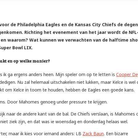
voor de Philadelphia Eagles en de Kansas City Chiefs de dege
tegenkomen. Richting het evenement van het jaar wordt de NFL
owl en waarom? Wat kunnen we verwachten van de halftime sh
Super Bowl LIX.
aakt en op welke manier?
 ik ga ergens anders heen. Mijn speler om op te letten is
Cooper De
dedigen. Nu zal helemaal uitschakelen niet lukken, maar Kelce is wel 
ukt om Kelce in toom te houden, hebben de Eagles een goede kans.
iams. Door Mahomes genoeg under pressure te krijgen.
ijk naar de andere kant van de bal. De Chiefs verslaan, is Mahomes 
 niet ziek zijn, en dat was ie woensdag en donderdag helaas wel.
rter, maar ik kies voor iemand anders: LB
Zack Baun
. Een bizarre