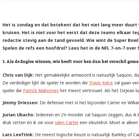
Het is zondag en dat betekent dat het niet lang meer duurt 
kruisen. Het is niet voor het eerst dat deze teams elkaar 
redactie stevig aan de tand gevoeld. Wie wint de Super B
Spelen de refs een hoofdrol? Lees het in de NFL 7-on-7 over 
1. Als de Eagles winnen, wie heeft voor hen dan het verschil gem
Chris van Dijk:
Het gemakkelijke antwoord is natuurlijk Saquon, dus
De verdediger lijkt de speler te worden die
Travis Kelce
zal gaan ver
speler die
Patrick Mahomes
het meest vertrouwt. Als het DeJean l
Jimmy Driessen:
De defensie met in het bijzonder Carter en Will
Jurian Ubachs:
Iedereen en z’n moeder zal Saquon zeggen, dus ik k
druk zetten en ik zie voor
Jalen Carter
een sleutelrol. Moet ie alleen
Lars Leeftink:
De meest logische keuze is natuurlijk Barkley of Ca