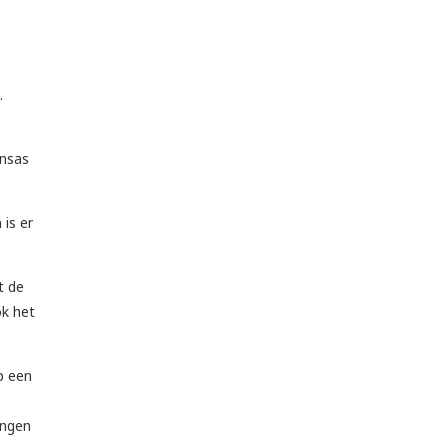
.
ansas
 is er
t de
ok het
p een
angen