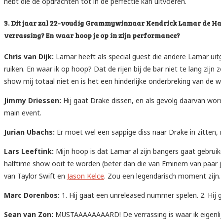
hebt die de opdrachten tot in de perfectie kan uitvoeren.
3. Dit jaar zal 22-voudig Grammywinnaar Kendrick Lamar de Half
verrassing? En waar hoop je op in zijn performance?
Chris van Dijk:
Lamar heeft als special guest die andere Lamar uit
ruiken. En waar ik op hoop? Dat de rijen bij de bar niet te lang zijn
show mij totaal niet en is het een hinderlijke onderbreking van de w
Jimmy Driessen:
Hij gaat Drake dissen, en als gevolg daarvan wo
main event.
Jurian Ubachs:
Er moet wel een sappige diss naar Drake in zitten, n
Lars Leeftink:
Mijn hoop is dat Lamar al zijn bangers gaat gebruik
halftime show ooit te worden (beter dan die van Eminem van paar j
van Taylor Swift en
Jason Kelce
. Zou een legendarisch moment zijn.
Marc Dorenbos:
1. Hij gaat een unreleased nummer spelen. 2. Hij 
Sean van Zon:
MUSTAAAAAAAARD! De verrassing is waar ik eigenlijk