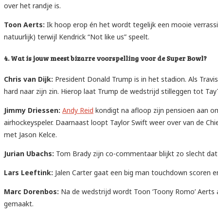
over het randje is.
Toon Aerts:
Ik hoop erop én het wordt tegelijk een mooie verrassi
natuurlijk) terwijl Kendrick “Not like us” speelt.
4. Wat is jouw meest bizarre voorspelling voor de Super Bowl?
Chris van Dijk:
President Donald Trump is in het stadion. Als Travis
hard naar zijn zin. Hierop laat Trump de wedstrijd stilleggen tot Tay
Jimmy Driessen:
Andy Reid
kondigt na afloop zijn pensioen aan omd
airhockeyspeler. Daarnaast loopt Taylor Swift weer over van de Chie
met Jason Kelce.
Jurian Ubachs:
Tom Brady zijn co-commentaar blijkt zo slecht dat 
Lars Leeftink:
Jalen Carter gaat een big man touchdown scoren e
Marc Dorenbos:
Na de wedstrijd wordt Toon ‘Toony Romo’ Aerts a
gemaakt.