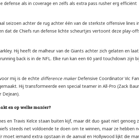
defense als in coverage en zelfs als extra pass rusher erg efficiënt
 seizoen achter de rug achter één van de sterkste offensive lines i
en dat de Chiefs run defense lichte scheurtjes vertoont deze play-off
ley. Hij heeft de malheur van de Giants achter zich gelaten en laat
running back is in de NFL. Elke run kan een 60 yard touchdown zijn bi
 voor mij is de echte
difference maker
Defensive Coordinator Vic Fan
emaakt. Hij transformeerde een special teamer in All-Pro (Zack Bau
 DeJean).
aakt en op welke manier?
es en Travis Kelce staan buiten kijf, maar dit duo gaat niet genoeg 
 Chiefs steeds net voldoende te doen om te winnen, maar ze hebben 
Er moet iemand extra opstaan in de aanval en Hollywood lijkt die ma