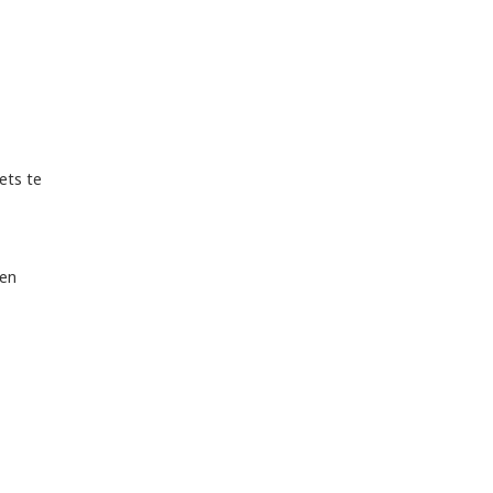
ets te
ken