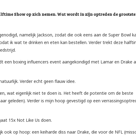
time Show op zich nemen. Wat wordt in zijn optreden de grootste
genodigd, namelijk Jackson, zodat die ook eens aan de Super Bowl k
 zodat ik wat te drinken en eten kan bestellen. Verder trekt deze halft
edstrijd.
rdt een boxing influencers event aangekondigd met Lamar en Drake a
atuurlijk. Verder echt geen flauw idee.
en, wat eigenlijk niet te doen is. Het heeft de potentie om de beste
aar geleden). Verder is mijn hoop gevestigd op een verrassingsoptre
gaat 15x Not Like Us doen.
 ook op hoop: een keiharde diss naar Drake, die voor de NFL (miss