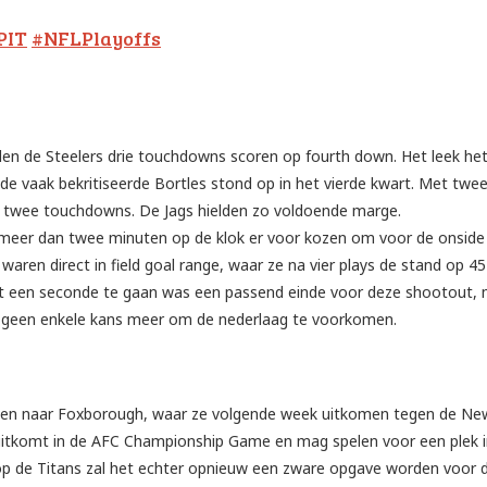
PIT
#NFLPlayoffs
en de Steelers drie touchdowns scoren op fourth down. Het leek he
e vaak bekritiseerde Bortles stond op in het vierde kwart. Met twe
naar twee touchdowns. De Jags hielden zo voldoende marge.
ets meer dan twee minuten op de klok er voor kozen om voor de onside 
aren direct in field goal range, waar ze na vier plays de stand op 4
 een seconde te gaan was een passend einde voor deze shootout,
en geen enkele kans meer om de nederlaag te voorkomen.
ppen naar Foxborough, waar ze volgende week uitkomen tegen de Ne
e uitkomt in de AFC Championship Game en mag spelen voor een plek 
op de Titans zal het echter opnieuw een zware opgave worden voor 