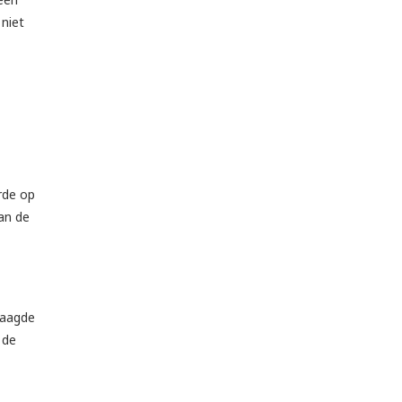
 niet
rde op
van de
laagde
 de