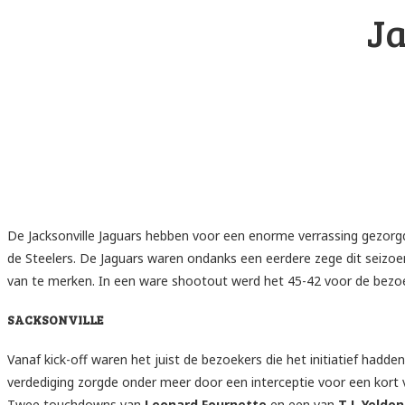
Ja
De Jacksonville Jaguars hebben voor een enorme verrassing gezorg
de Steelers. De Jaguars waren ondanks een eerdere zege dit seizoen 
van te merken. In een ware shootout werd het 45-42 voor de bezo
SACKSONVILLE
Vanaf kick-off waren het juist de bezoekers die het initiatief hadde
verdediging zorgde onder meer door een interceptie voor een kort 
Twee touchdowns van
Leonard Fournette
en een van
T.J. Yeldon