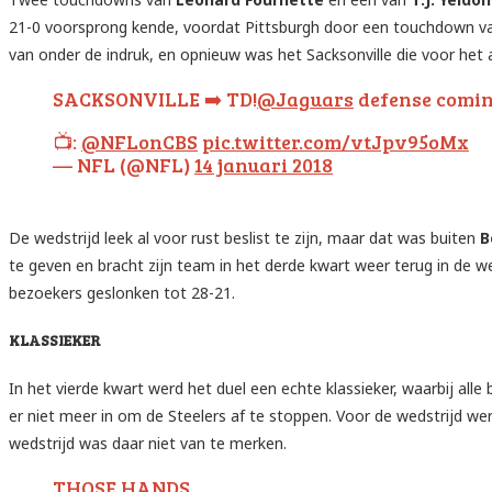
21-0 voorsprong kende, voordat Pittsburgh door een touchdown van 
van onder de indruk, en opnieuw was het Sacksonville die voor het
SACKSONVILLE ➡️ TD!
@Jaguars
defense comin
📺:
@NFLonCBS
pic.twitter.com/vtJpv95oMx
— NFL (@NFL)
14 januari 2018
De wedstrijd leek al voor rust beslist te zijn, maar dat was buiten
B
te geven en bracht zijn team in het derde kwart weer terug in de w
bezoekers geslonken tot 28-21.
KLASSIEKER
In het vierde kwart werd het duel een echte klassieker, waarbij al
er niet meer in om de Steelers af te stoppen. Voor de wedstrijd w
wedstrijd was daar niet van te merken.
THOSE HANDS.