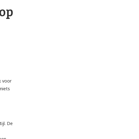
 op
k voor
niets
ijl. De
een