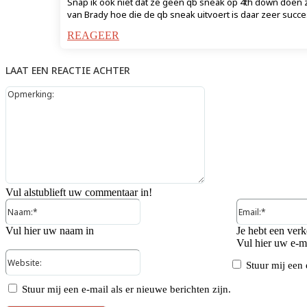
Snap ik ook niet dat ze geen qb sneak op 4th down doen z
van Brady hoe die de qb sneak uitvoert is daar zeer succ
REAGEER
LAAT EEN REACTIE ACHTER
Opmerking:
Vul alstublieft uw commentaar in!
Naam:*
Vul hier uw naam in
Je hebt een verk
Vul hier uw e-ma
Website:
Stuur mij een 
Stuur mij een e-mail als er nieuwe berichten zijn.