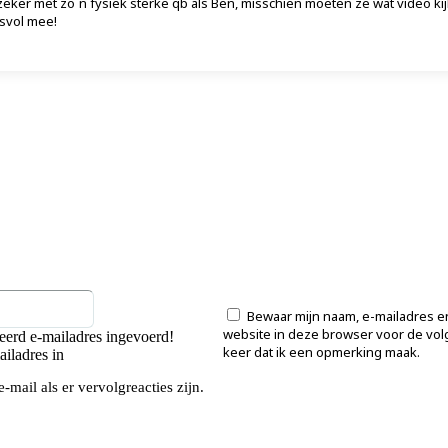
eker met zo´n fysiek sterke qb als Ben, misschien moeten ze wat video ki
esvol mee!
Email:*
Bewaar mijn naam, e-mailadres e
website in deze browser voor de vo
eerd e-mailadres ingevoerd!
keer dat ik een opmerking maak.
iladres in
e-mail als er vervolgreacties zijn.