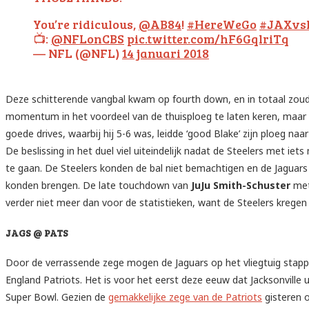
You’re ridiculous,
@AB84
!
#HereWeGo
#JAXvs
📺:
@NFLonCBS
pic.twitter.com/hF6GqlriTq
— NFL (@NFL)
14 januari 2018
Deze schitterende vangbal kwam op fourth down, en in totaal zoud
momentum in het voordeel van de thuisploeg te laten keren, maar d
goede drives, waarbij hij 5-6 was, leidde ‘good Blake’ zijn ploeg 
De beslissing in het duel viel uiteindelijk nadat de Steelers met i
te gaan. De Steelers konden de bal niet bemachtigen en de Jaguars w
konden brengen. De late touchdown van
JuJu Smith-Schuster
met
verder niet meer dan voor de statistieken, want de Steelers kreg
JAGS @ PATS
Door de verrassende zege mogen de Jaguars op het vliegtuig sta
England Patriots. Het is voor het eerst deze eeuw dat Jacksonvill
Super Bowl. Gezien de
gemakkelijke zege van de Patriots
gisteren 