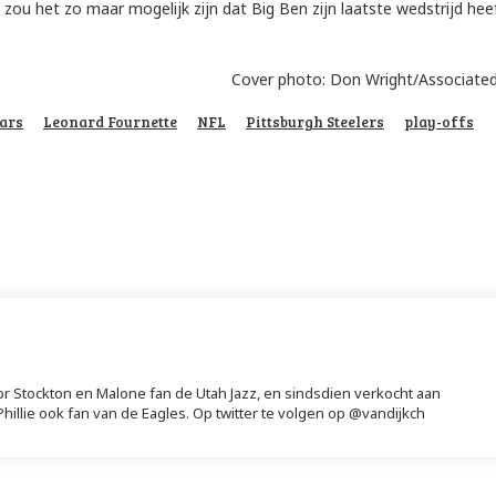
 zou het zo maar mogelijk zijn dat Big Ben zijn laatste wedstrijd hee
Cover photo: Don Wright/Associated
ars
Leonard Fournette
NFL
Pittsburgh Steelers
play-offs
st
WhatsApp
or Stockton en Malone fan de Utah Jazz, en sindsdien verkocht aan
illie ook fan van de Eagles. Op twitter te volgen op @vandijkch