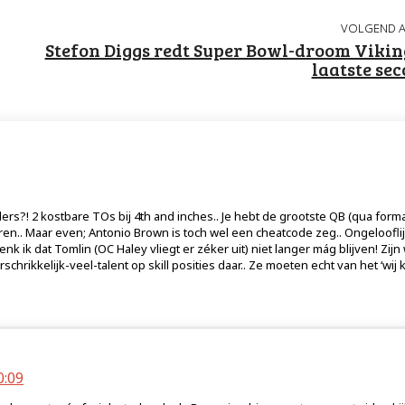
VOLGEND A
Stefon Diggs redt Super Bowl-droom Vikin
laatste se
elers?! 2 kostbare TOs bij 4th and inches.. Je hebt de grootste QB (qua form
en.. Maar even; Antonio Brown is toch wel een cheatcode zeg.. Ongelooflij
k ik dat Tomlin (OC Haley vliegt er zéker uit) niet langer mág blijven! Zijn
chrikkelijk-veel-talent op skill posities daar.. Ze moeten echt van het ‘wij 
0:09