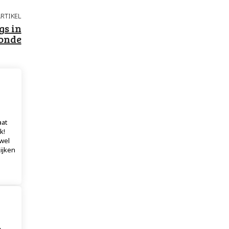
RTIKEL
gs in
conde
aat
k!
 wel
kijken