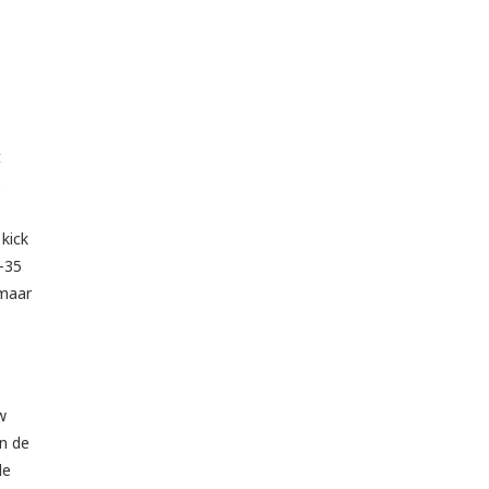
t
e
kick
5-35
 maar
w
in de
de