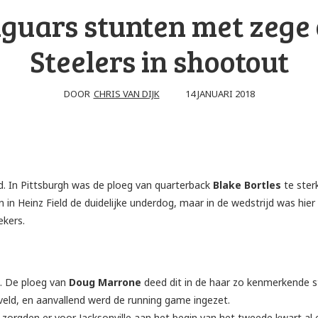
guars stunten met zege
Steelers in shootout
14 JANUARI 2018
DOOR
CHRIS VAN DIJK
d. In Pittsburgh was de ploeg van quarterback
Blake Bortles
te ster
in Heinz Field de duidelijke underdog, maar in de wedstrijd was hier 
ekers.
n. De ploeg van
Doug Marrone
deed dit in de haar zo kenmerkende st
veld, en aanvallend werd de running game ingezet.
zorgden er voor Jacksonville aan het begin van het tweede kwart al 