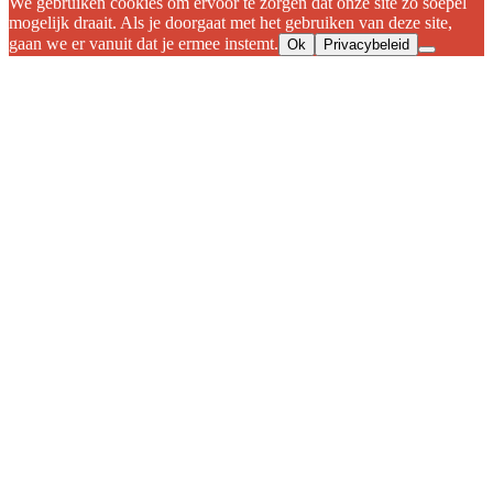
We gebruiken cookies om ervoor te zorgen dat onze site zo soepel
mogelijk draait. Als je doorgaat met het gebruiken van deze site,
gaan we er vanuit dat je ermee instemt.
Ok
Privacybeleid