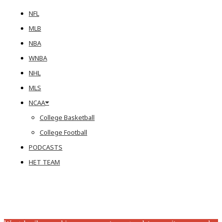
NFL
MLB
NBA
WNBA
NHL
MLS
NCAA
College Basketball
College Football
PODCASTS
HET TEAM