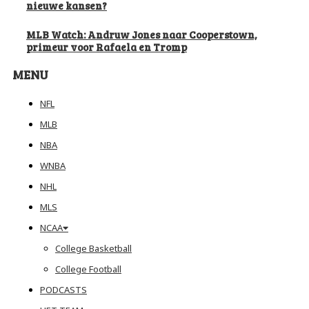
nieuwe kansen?
MLB Watch: Andruw Jones naar Cooperstown,
primeur voor Rafaela en Tromp
MENU
NFL
MLB
NBA
WNBA
NHL
MLS
NCAA
College Basketball
College Football
PODCASTS