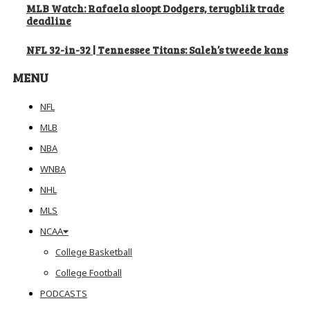
MLB Watch: Rafaela sloopt Dodgers, terugblik trade
deadline
NFL 32-in-32 | Tennessee Titans: Saleh’s tweede kans
MENU
NFL
MLB
NBA
WNBA
NHL
MLS
NCAA
College Basketball
College Football
PODCASTS